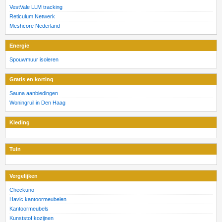
VestVale LLM tracking
Reticulum Netwerk
Meshcore Nederland
Energie
Spouwmuur isoleren
Gratis en korting
Sauna aanbiedingen
Woningruil in Den Haag
Kleding
Tuin
Vergelijken
Checkuno
Havic kantoormeubelen
Kantoormeubels
Kunststof kozijnen