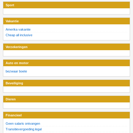
Sport
Vakantie
Amerika vakantie
Cheap all inclusive
Verzekeringen
Auto en motor
bezwaar boete
Beveiliging
Dieren
Financieel
Geen salaris ontvangen
Transitievergoeding.legal