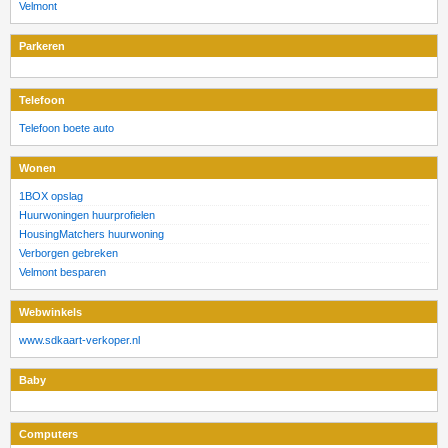
Velmont
Parkeren
Telefoon
Telefoon boete auto
Wonen
1BOX opslag
Huurwoningen huurprofielen
HousingMatchers huurwoning
Verborgen gebreken
Velmont besparen
Webwinkels
www.sdkaart-verkoper.nl
Baby
Computers